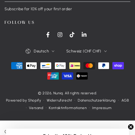
Mail
Subscribe for 10% off your first order
hier
eingeben
FOLLOW US
Facebook
Instagram
TikTok
LinkedIn
Sprache
Land/Region
Deutsch
Schweiz (CHF CHF)
Zahlungsmöglichkeiten
© 2026,
Nuniq
. All rights reserved.
Widerrufsrecht
Datenschutzerklärung
AGB
Powered by Shopify
Versand
Kontaktinformationen
Impressum
Customers rate us 4.9/5 based on 163 reviews.