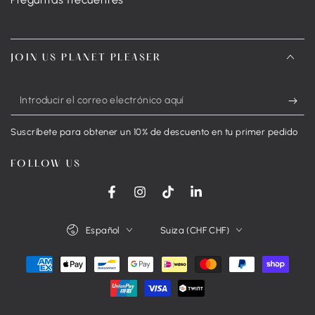
JOIN US PLANET PLEASER
Introducir
el
Suscríbete para obtener un 10% de descuento en tu primer pedido
correo
electrónico
FOLLOW US
aquí
Facebook
Instagram
TikTok
LinkedIn
Idioma
País/región
Español
Suiza (CHF CHF)
Métodos
de
pago