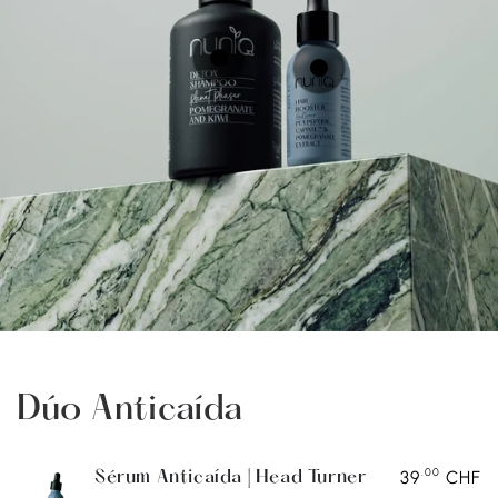
Precio
.00
31
CHF
Precio
regular
.00
39
CHF
regular
Vista
Vista
rápida
rápida
Dúo Anticaída
.00
39
CHF
Sérum Anticaída | Head Turner