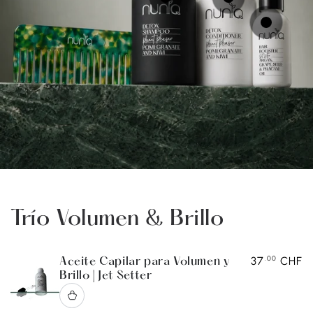
Precio
.00
31
CHF
regular
Precio
.00
34
CHF
regular
Precio
.00
37
CHF
regular
Vista
Vista
Vista
rápida
rápida
rápida
Trío Volumen & Brillo
.00
37
CHF
Aceite Capilar para Volumen y
Brillo | Jet Setter