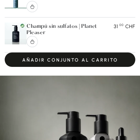
.00
31
CHF
Champú sin sulfatos | Planet
Pleaser
AÑADIR CONJUNTO AL CARRITO