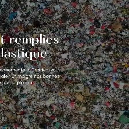
t remplies
plastique
ronnementale. Croiriez-vous
diale? Et malgré nos bonnes
e pas la planète.