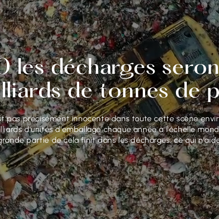
0 les décharges seron
lliards de tonnes de 
'est pas précisément innocente dans toute cette scène envi
lliards d'unités d'emballage chaque année à l'échelle mon
grande partie de cela finit dans les décharges, ce qui n'aid