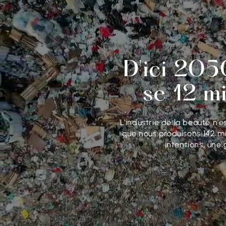
D'ici 205
se 12 mi
L'industrie de la beauté n
que nous produisons 142 mi
intentions, une 