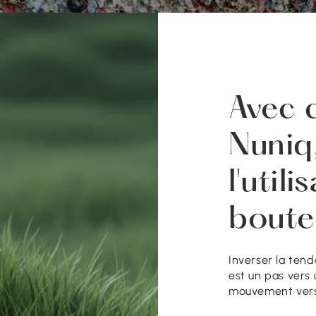
Avec 
Nuniq
l'util
boutei
Inverser la ten
est un pas vers 
mouvement vers 